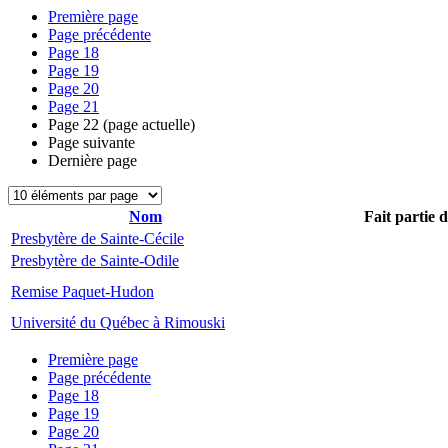
Première page
Page précédente
Page
18
Page
19
Page
20
Page
21
Page
22
(page actuelle)
Page suivante
Dernière page
Nom
Fait partie 
Presbytère de Sainte-Cécile
Presbytère de Sainte-Odile
Remise Paquet-Hudon
Université du Québec à Rimouski
Première page
Page précédente
Page
18
Page
19
Page
20