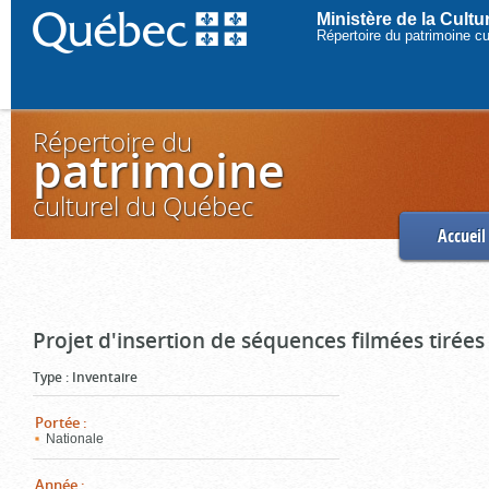
Ministère de la Cult
Répertoire du patrimoine c
Répertoire du
patrimoine
culturel du Québec
Accueil
Projet d'insertion de séquences filmées tirées
Type
:
Inventaire
Portée
:
Nationale
Année
: