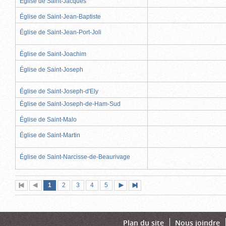
Église de Saint-Jacques
Église de Saint-Jean-Baptiste
Église de Saint-Jean-Port-Joli
Église de Saint-Joachim
Église de Saint-Joseph
Église de Saint-Joseph-d'Ely
Église de Saint-Joseph-de-Ham-Sud
Église de Saint-Malo
Église de Saint-Martin
Église de Saint-Narcisse-de-Beaurivage
Page
(page
Page
Page
Page
Page
1
Première
2
Page
3
4
5
Page
Dernière
actuelle)
page
précédente
suivante
page
Plan du site
Nous joindre