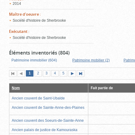
2014
Maître d'oeuvre
:
Société d'histoire de Sherbrooke
Exécutant
:
Société d'histoire de Sherbrooke
Éléments inventoriés (804)
Patrimoine immobilier (604)
Patrimoine mobilier (2)
Patrim
Page
(page
Page
Page
Page
Page
1
Première
2
Page
3
4
5
Page
Dernière
actuelle)
page
précédente
suivante
page
Nom
Fait partie de
Ancien couvent de Saint-Ubalde
Ancien couvent de Sainte-Anne-des-Plaines
Ancien couvent des Soeurs-de-Sainte-Anne
Ancien palais de justice de Kamouraska