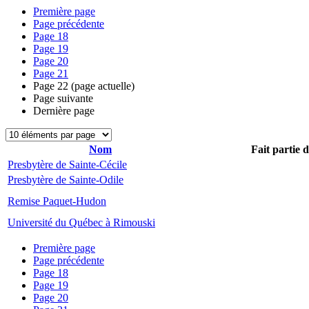
Première page
Page précédente
Page
18
Page
19
Page
20
Page
21
Page
22
(page actuelle)
Page suivante
Dernière page
Nom
Fait partie 
Presbytère de Sainte-Cécile
Presbytère de Sainte-Odile
Remise Paquet-Hudon
Université du Québec à Rimouski
Première page
Page précédente
Page
18
Page
19
Page
20