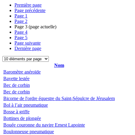
Première page
Page précédente
Page
1
Page
2
Page
3
(page actuelle)
Page
4
Page
5
Page suivante
Dernière page
Nom
Baromètre anéroïde
Bavette lestée
Bec de corbin
Bec de corbin
Bicorne de l'ordre équestre du Saint-Sépulcre de Jérusalem
Bol à l’air pneumatique
Bosse à griffe
Bottines de plongée
Bouée couronne du navire Ernest Lapointe
Boulonneuse pneumatique