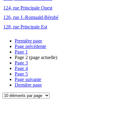
124, rue Principale Ouest
126, rue J.-Romuald-Bérubé
128, rue Principale Est
Première page
Page précédente
Page
1
Page
2
(page actuelle)
Page
3
Page
4
Page
5
Page suivante
Dernière page