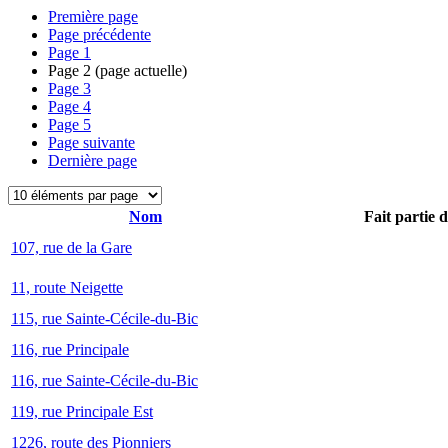
Première page
Page précédente
Page
1
Page
2
(page actuelle)
Page
3
Page
4
Page
5
Page suivante
Dernière page
Nom
Fait partie 
107, rue de la Gare
11, route Neigette
115, rue Sainte-Cécile-du-Bic
116, rue Principale
116, rue Sainte-Cécile-du-Bic
119, rue Principale Est
1226, route des Pionniers