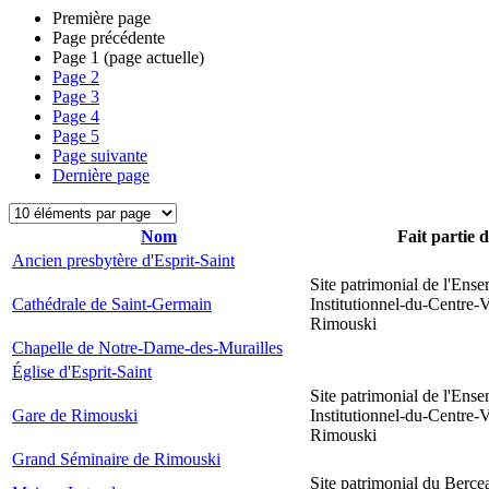
Première page
Page précédente
Page
1
(page actuelle)
Page
2
Page
3
Page
4
Page
5
Page suivante
Dernière page
Nom
Fait partie 
Ancien presbytère d'Esprit-Saint
Site patrimonial de l'Ens
Cathédrale de Saint-Germain
Institutionnel-du-Centre-V
Rimouski
Chapelle de Notre-Dame-des-Murailles
Église d'Esprit-Saint
Site patrimonial de l'Ens
Gare de Rimouski
Institutionnel-du-Centre-V
Rimouski
Grand Séminaire de Rimouski
Site patrimonial du Berce