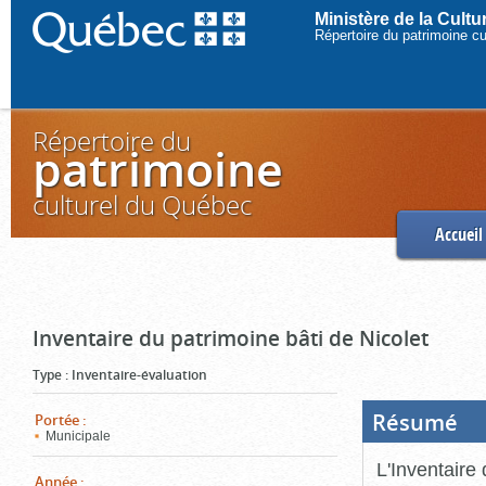
Ministère de la Cult
Répertoire du patrimoine c
Répertoire du
patrimoine
culturel du Québec
Accueil
Inventaire du patrimoine bâti de Nicolet
Type
:
Inventaire-évaluation
Résumé
(Boi
Portée
:
ouve
Municipale
cliq
pou
L'Inventaire 
ferm
Année
: