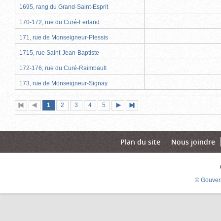
1695, rang du Grand-Saint-Esprit
170-172, rue du Curé-Ferland
171, rue de Monseigneur-Plessis
1715, rue Saint-Jean-Baptiste
172-176, rue du Curé-Raimbault
173, rue de Monseigneur-Signay
Page
(page
Page
Page
Page
Page
1
Première
2
Page
3
4
5
Page
Dernière
actuelle)
page
précédente
suivante
page
Plan du site
Nous joindre
© Gouver