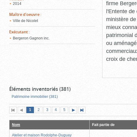
firme Berger
2014
l'Entente de 
Maître d'oeuvre
:
ministère de
Ville de Nicolet
mieux connaît
Exécutant
:
patrimonial d
Bergeron Gagnon inc.
ou aménagés 
commerciaux, 
croix de che
Éléments inventoriés (381)
Patrimoine immobilier (381)
Page
(page
Page
Page
Page
Page
1
Première
2
Page
3
4
5
Page
Dernière
actuelle)
page
précédente
suivante
page
Nom
Fait partie de
Atelier et maison Rodolphe-Duguay