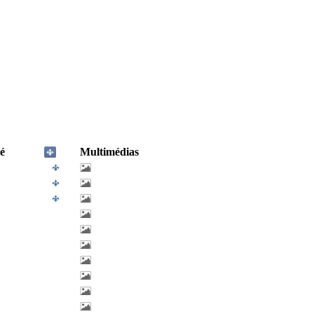
é
Multimédias