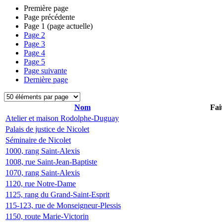
Première page
Page précédente
Page
1
(page actuelle)
Page
2
Page
3
Page
4
Page
5
Page suivante
Dernière page
Nom
Fai
Atelier et maison Rodolphe-Duguay
Palais de justice de Nicolet
Séminaire de Nicolet
1000, rang Saint-Alexis
1008, rue Saint-Jean-Baptiste
1070, rang Saint-Alexis
1120, rue Notre-Dame
1125, rang du Grand-Saint-Esprit
115-123, rue de Monseigneur-Plessis
1150, route Marie-Victorin