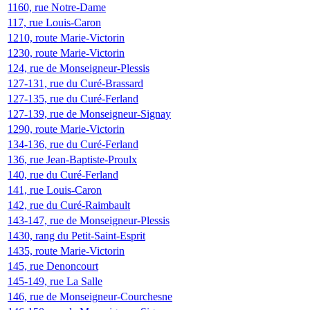
1160, rue Notre-Dame
117, rue Louis-Caron
1210, route Marie-Victorin
1230, route Marie-Victorin
124, rue de Monseigneur-Plessis
127-131, rue du Curé-Brassard
127-135, rue du Curé-Ferland
127-139, rue de Monseigneur-Signay
1290, route Marie-Victorin
134-136, rue du Curé-Ferland
136, rue Jean-Baptiste-Proulx
140, rue du Curé-Ferland
141, rue Louis-Caron
142, rue du Curé-Raimbault
143-147, rue de Monseigneur-Plessis
1430, rang du Petit-Saint-Esprit
1435, route Marie-Victorin
145, rue Denoncourt
145-149, rue La Salle
146, rue de Monseigneur-Courchesne