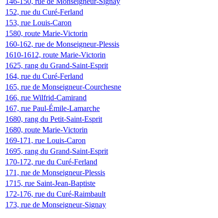
146-150, rue de Monseigneur-Signay
152, rue du Curé-Ferland
153, rue Louis-Caron
1580, route Marie-Victorin
160-162, rue de Monseigneur-Plessis
1610-1612, route Marie-Victorin
1625, rang du Grand-Saint-Esprit
164, rue du Curé-Ferland
165, rue de Monseigneur-Courchesne
166, rue Wilfrid-Camirand
167, rue Paul-Émile-Lamarche
1680, rang du Petit-Saint-Esprit
1680, route Marie-Victorin
169-171, rue Louis-Caron
1695, rang du Grand-Saint-Esprit
170-172, rue du Curé-Ferland
171, rue de Monseigneur-Plessis
1715, rue Saint-Jean-Baptiste
172-176, rue du Curé-Raimbault
173, rue de Monseigneur-Signay