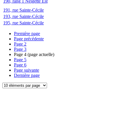
190, rang 1 Neigette Est
191, rue Sainte-Cécile
193, rue Sainte-Cécile
195, rue Sainte-Cécile
Première page
Page précédente
Page
2
Page
3
Page
4
(page actuelle)
Page
5
Page
6
Page suivante
Dernière page