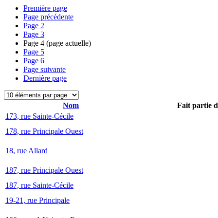
Première page
Page précédente
Page
2
Page
3
Page
4
(page actuelle)
Page
5
Page
6
Page suivante
Dernière page
Nom
Fait partie 
173, rue Sainte-Cécile
178, rue Principale Ouest
18, rue Allard
187, rue Principale Ouest
187, rue Sainte-Cécile
19-21, rue Principale