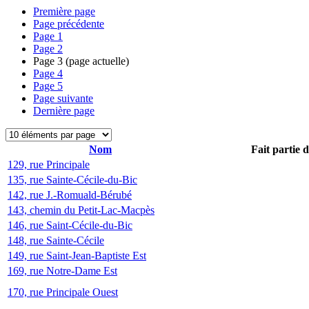
Première page
Page précédente
Page
1
Page
2
Page
3
(page actuelle)
Page
4
Page
5
Page suivante
Dernière page
Nom
Fait partie 
129, rue Principale
135, rue Sainte-Cécile-du-Bic
142, rue J.-Romuald-Bérubé
143, chemin du Petit-Lac-Macpès
146, rue Saint-Cécile-du-Bic
148, rue Sainte-Cécile
149, rue Saint-Jean-Baptiste Est
169, rue Notre-Dame Est
170, rue Principale Ouest