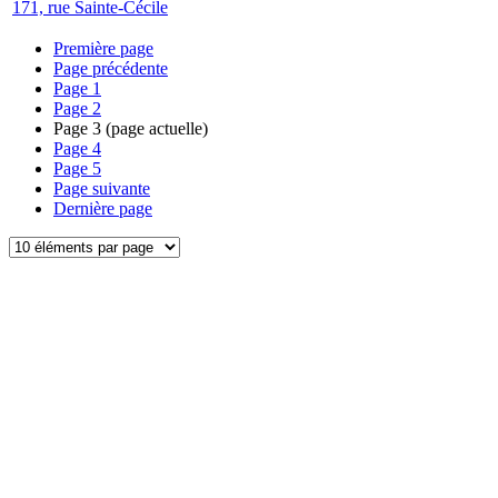
171, rue Sainte-Cécile
Première page
Page précédente
Page
1
Page
2
Page
3
(page actuelle)
Page
4
Page
5
Page suivante
Dernière page