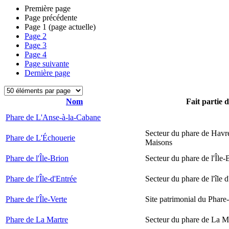
Première page
Page précédente
Page
1
(page actuelle)
Page
2
Page
3
Page
4
Page suivante
Dernière page
Nom
Fait partie 
Phare de L'Anse-à-la-Cabane
Secteur du phare de Havr
Phare de L'Échouerie
Maisons
Phare de l'Île-Brion
Secteur du phare de l'Île-
Phare de l'Île-d'Entrée
Secteur du phare de l'île 
Phare de l'Île-Verte
Site patrimonial du Phare-
Phare de La Martre
Secteur du phare de La M