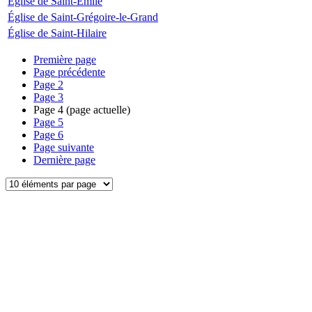
Église de Saint-Émile
Église de Saint-Grégoire-le-Grand
Église de Saint-Hilaire
Première page
Page précédente
Page
2
Page
3
Page
4
(page actuelle)
Page
5
Page
6
Page suivante
Dernière page