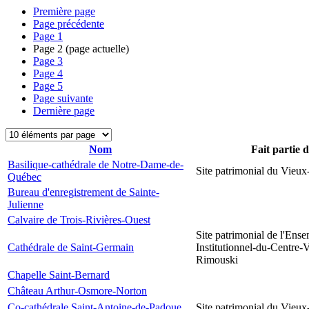
Première page
Page précédente
Page
1
Page
2
(page actuelle)
Page
3
Page
4
Page
5
Page suivante
Dernière page
Nom
Fait partie 
Basilique-cathédrale de Notre-Dame-de-
Site patrimonial du Vieu
Québec
Bureau d'enregistrement de Sainte-
Julienne
Calvaire de Trois-Rivières-Ouest
Site patrimonial de l'Ens
Cathédrale de Saint-Germain
Institutionnel-du-Centre-V
Rimouski
Chapelle Saint-Bernard
Château Arthur-Osmore-Norton
Co-cathédrale Saint-Antoine-de-Padoue
Site patrimonial du Vieu