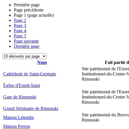
Première page
Page précédente
Page
1
(page actuelle)
Page
2
Page
3
Page
4
Page
5
Page suivante
Dernière page
Nom
Fait partie 
Site patrimonial de l'Ens
Cathédrale de Saint-Germain
Institutionnel-du-Centre-V
Rimouski
Église d'Esprit-Saint
Site patrimonial de l'Ens
Gare de Rimouski
Institutionnel-du-Centre-V
Rimouski
Grand Séminaire de Rimouski
Site patrimonial du Berce
Maison Letendre
Rimouski
Maison Perron