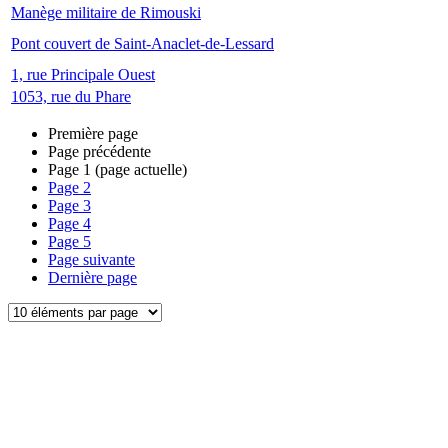
Manège militaire de Rimouski
Pont couvert de Saint-Anaclet-de-Lessard
1, rue Principale Ouest
1053, rue du Phare
Première page
Page précédente
Page
1
(page actuelle)
Page
2
Page
3
Page
4
Page
5
Page suivante
Dernière page