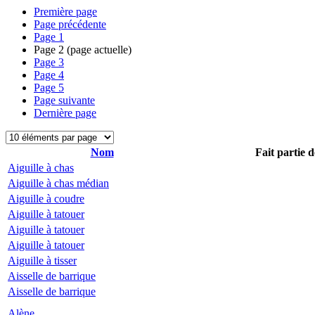
Première page
Page précédente
Page
1
Page
2
(page actuelle)
Page
3
Page
4
Page
5
Page suivante
Dernière page
Nom
Fait partie d
Aiguille à chas
Aiguille à chas médian
Aiguille à coudre
Aiguille à tatouer
Aiguille à tatouer
Aiguille à tatouer
Aiguille à tisser
Aisselle de barrique
Aisselle de barrique
Alène