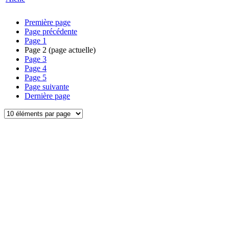
Première page
Page précédente
Page
1
Page
2
(page actuelle)
Page
3
Page
4
Page
5
Page suivante
Dernière page