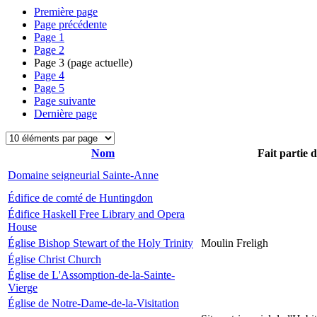
Première page
Page précédente
Page
1
Page
2
Page
3
(page actuelle)
Page
4
Page
5
Page suivante
Dernière page
Nom
Fait partie 
Domaine seigneurial Sainte-Anne
Édifice de comté de Huntingdon
Édifice Haskell Free Library and Opera
House
Église Bishop Stewart of the Holy Trinity
Moulin Freligh
Église Christ Church
Église de L'Assomption-de-la-Sainte-
Vierge
Église de Notre-Dame-de-la-Visitation