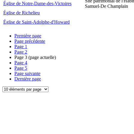
Site patrimonial de l'Habit
Église de Notre-Dame-des-Victoires
Samuel-De Champlain
Église de Richelieu
Église de Saint-Adolphe-d'Howard
Première page
Page précédente
Page
1
Page
2
Page
3
(page actuelle)
Page
4
Page
5
Page suivante
Dernière page