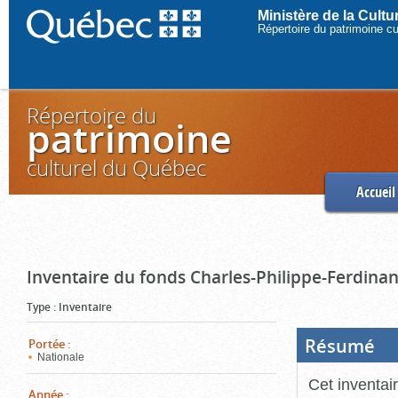
Ministère de la Cult
Répertoire du patrimoine c
Répertoire du
patrimoine
culturel du Québec
Accueil
Inventaire du fonds Charles-Philippe-Ferdinan
Type
:
Inventaire
Résumé
(Boi
Portée
:
ouve
Nationale
cliq
pou
Cet inventai
ferm
Année
: