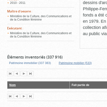
dessins d'ar
2010 - 2011
Philippe-Fer
Maître d'oeuvre
:
fonds a été c
Ministère de la Culture, des Communications et
de la Condition féminine
en 1979. En 
collection a
Exécutant
:
au public vi
Ministère de la Culture, des Communications et
de la Condition féminine
Éléments inventoriés (337 916)
Patrimoine immobilier (337 383)
Patrimoine mobilier (533)
Première
Page
Page
Dernière
page
précédente
suivante
page
Nom
Fait partie de
Première
Page
Page
Dernière
page
précédente
suivante
page