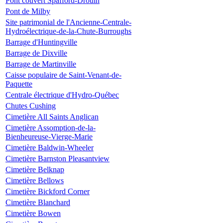
Pont couvert Spafford-Drouin
Pont de Milby
Site patrimonial de l'Ancienne-Centrale-
Hydroélectrique-de-la-Chute-Burroughs
Barrage d'Huntingville
Barrage de Dixville
Barrage de Martinville
Caisse populaire de Saint-Venant-de-
Paquette
Centrale électrique d'Hydro-Québec
Chutes Cushing
Cimetière All Saints Anglican
Cimetière Assomption-de-la-
Bienheureuse-Vierge-Marie
Cimetière Baldwin-Wheeler
Cimetière Barnston Pleasantview
Cimetière Belknap
Cimetière Bellows
Cimetière Bickford Corner
Cimetière Blanchard
Cimetière Bowen