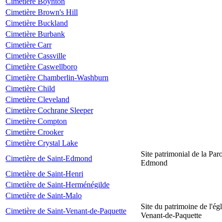
Cimetière Boynton
Cimetière Brown's Hill
Cimetière Buckland
Cimetière Burbank
Cimetière Carr
Cimetière Cassville
Cimetière Caswellboro
Cimetière Chamberlin-Washburn
Cimetière Child
Cimetière Cleveland
Cimetière Cochrane Sleeper
Cimetière Compton
Cimetière Crooker
Cimetière Crystal Lake
Site patrimonial de la Par
Cimetière de Saint-Edmond
Edmond
Cimetière de Saint-Henri
Cimetière de Saint-Herménégilde
Cimetière de Saint-Malo
Site du patrimoine de l'égl
Cimetière de Saint-Venant-de-Paquette
Venant-de-Paquette