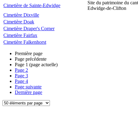
Site du patrimoine du can
Cimetière de Sainte-Edwidge
Edwidge-de-Clifton
Cimetière Dixville
Cimetière Doak
Cimetière Draper's Corner
Cimetière Fairfax
Cimetière Falkenhorst
Première page
Page précédente
Page
1
(page actuelle)
Page
2
Page
3
Page
4
Page suivante
Dernière page