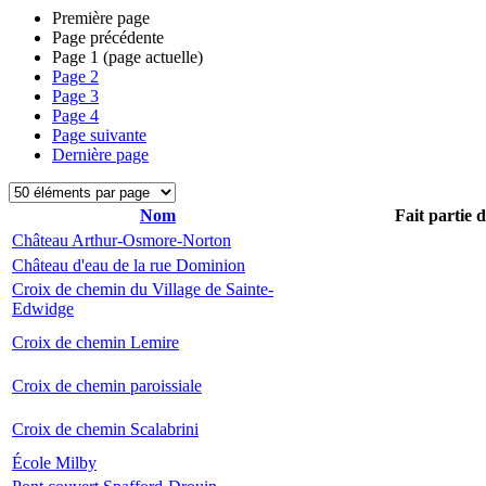
Première page
Page précédente
Page
1
(page actuelle)
Page
2
Page
3
Page
4
Page suivante
Dernière page
Nom
Fait partie 
Château Arthur-Osmore-Norton
Château d'eau de la rue Dominion
Croix de chemin du Village de Sainte-
Edwidge
Croix de chemin Lemire
Croix de chemin paroissiale
Croix de chemin Scalabrini
École Milby