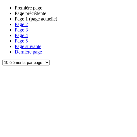
Première page
Page précédente
Page
1
(page actuelle)
Page
2
Page
3
Page
4
Page
5
Page suivante
Dernière page