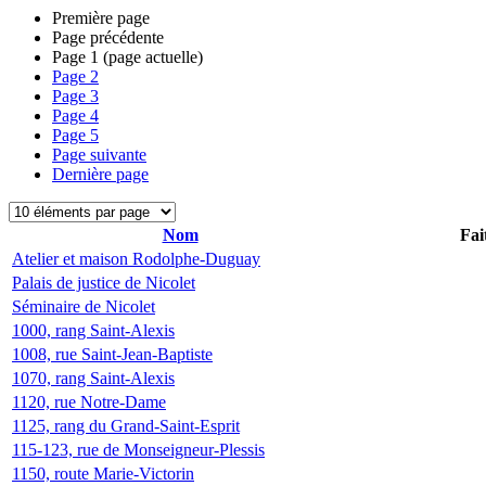
Première page
Page précédente
Page
1
(page actuelle)
Page
2
Page
3
Page
4
Page
5
Page suivante
Dernière page
Nom
Fai
Atelier et maison Rodolphe-Duguay
Palais de justice de Nicolet
Séminaire de Nicolet
1000, rang Saint-Alexis
1008, rue Saint-Jean-Baptiste
1070, rang Saint-Alexis
1120, rue Notre-Dame
1125, rang du Grand-Saint-Esprit
115-123, rue de Monseigneur-Plessis
1150, route Marie-Victorin