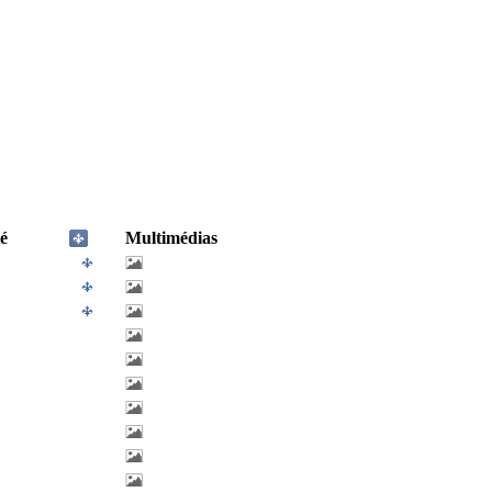
é
Multimédias