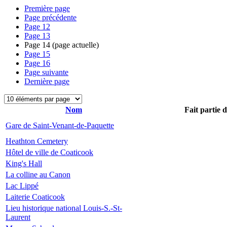
Première page
Page précédente
Page
12
Page
13
Page
14
(page actuelle)
Page
15
Page
16
Page suivante
Dernière page
Nom
Fait partie 
Gare de Saint-Venant-de-Paquette
Heathton Cemetery
Hôtel de ville de Coaticook
King's Hall
La colline au Canon
Lac Lippé
Laiterie Coaticook
Lieu historique national Louis-S.-St-
Laurent