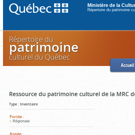
Ministère de la Cult
Répertoire du patrimoine c
Répertoire du
patrimoine
culturel du Québec
Accueil
Ressource du patrimoine culturel de la MRC d
Type
:
Inventaire
Portée
:
Régionale
Année
: