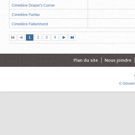
Cimetière Draper's Corner
Cimetière Fairfax
Cimetière Falkenhorst
Page
(page
Page
Page
Page
1
Première
2
Page
3
4
Page
Dernière
actuelle)
page
précédente
suivante
page
Plan du site
Nous joindre
© Gouver