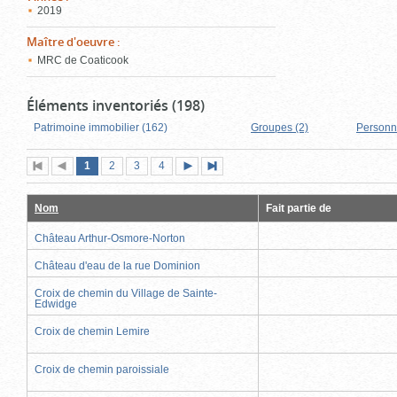
2019
Maître d'oeuvre
:
MRC de Coaticook
Éléments inventoriés (198)
Patrimoine immobilier (162)
Groupes (2)
Personn
Page
(page
Page
Page
Page
1
Première
2
Page
3
4
Page
Dernière
actuelle)
page
précédente
suivante
page
Nom
Fait partie de
Château Arthur-Osmore-Norton
Château d'eau de la rue Dominion
Croix de chemin du Village de Sainte-
Edwidge
Croix de chemin Lemire
Croix de chemin paroissiale