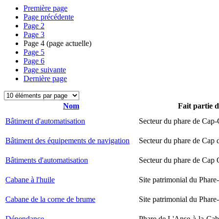
Première page
Page précédente
Page
2
Page
3
Page
4
(page actuelle)
Page
5
Page
6
Page suivante
Dernière page
Nom
Fait partie 
Bâtiment d'automatisation
Secteur du phare de Cap-
Bâtiment des équipements de navigation
Secteur du phare de Cap 
Bâtiments d'automatisation
Secteur du phare de Cap
Cabane à l'huile
Site patrimonial du Phare-
Cabane de la corne de brume
Site patrimonial du Phare-
Dépendance
Phare de L'Anse-à-la-Ca