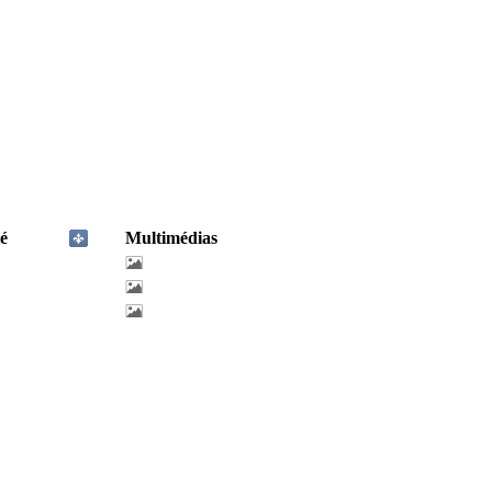
é
Multimédias