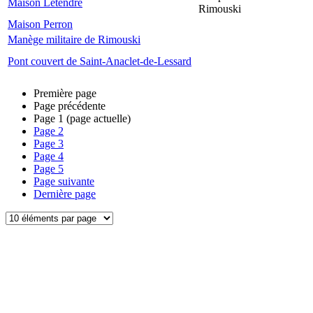
Maison Letendre
Rimouski
Maison Perron
Manège militaire de Rimouski
Pont couvert de Saint-Anaclet-de-Lessard
Première page
Page précédente
Page
1
(page actuelle)
Page
2
Page
3
Page
4
Page
5
Page suivante
Dernière page