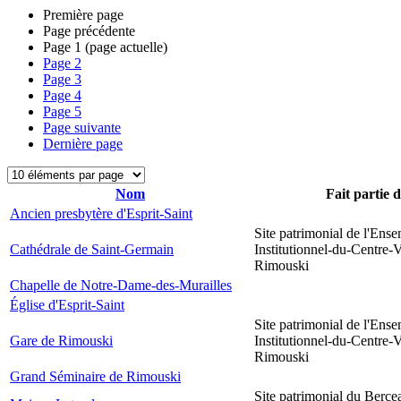
Première page
Page précédente
Page
1
(page actuelle)
Page
2
Page
3
Page
4
Page
5
Page suivante
Dernière page
Nom
Fait partie 
Ancien presbytère d'Esprit-Saint
Site patrimonial de l'Ens
Cathédrale de Saint-Germain
Institutionnel-du-Centre-V
Rimouski
Chapelle de Notre-Dame-des-Murailles
Église d'Esprit-Saint
Site patrimonial de l'Ens
Gare de Rimouski
Institutionnel-du-Centre-V
Rimouski
Grand Séminaire de Rimouski
Site patrimonial du Berce