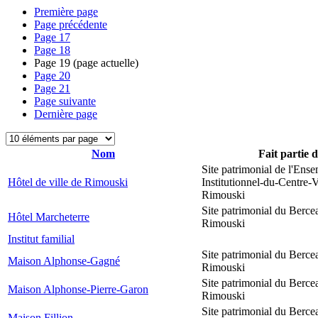
Première page
Page précédente
Page
17
Page
18
Page
19
(page actuelle)
Page
20
Page
21
Page suivante
Dernière page
Nom
Fait partie 
Site patrimonial de l'Ens
Hôtel de ville de Rimouski
Institutionnel-du-Centre-V
Rimouski
Site patrimonial du Berce
Hôtel Marcheterre
Rimouski
Institut familial
Site patrimonial du Berce
Maison Alphonse-Gagné
Rimouski
Site patrimonial du Berce
Maison Alphonse-Pierre-Garon
Rimouski
Site patrimonial du Berce
Maison Fillion