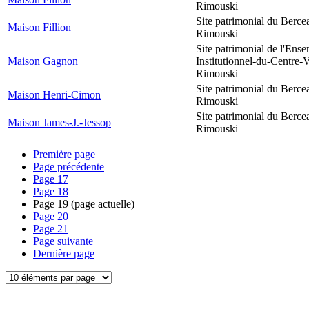
Rimouski
Site patrimonial du Berce
Maison Fillion
Rimouski
Site patrimonial de l'Ens
Maison Gagnon
Institutionnel-du-Centre-V
Rimouski
Site patrimonial du Berce
Maison Henri-Cimon
Rimouski
Site patrimonial du Berce
Maison James-J.-Jessop
Rimouski
Première page
Page précédente
Page
17
Page
18
Page
19
(page actuelle)
Page
20
Page
21
Page suivante
Dernière page