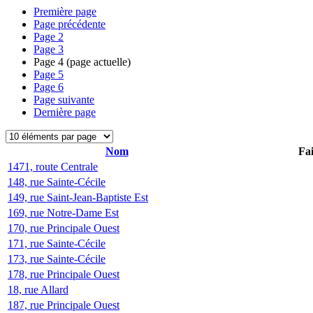
Première page
Page précédente
Page
2
Page
3
Page
4
(page actuelle)
Page
5
Page
6
Page suivante
Dernière page
Nom
Fai
1471, route Centrale
148, rue Sainte-Cécile
149, rue Saint-Jean-Baptiste Est
169, rue Notre-Dame Est
170, rue Principale Ouest
171, rue Sainte-Cécile
173, rue Sainte-Cécile
178, rue Principale Ouest
18, rue Allard
187, rue Principale Ouest