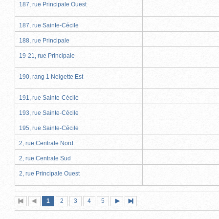
187, rue Principale Ouest
187, rue Sainte-Cécile
188, rue Principale
19-21, rue Principale
190, rang 1 Neigette Est
191, rue Sainte-Cécile
193, rue Sainte-Cécile
195, rue Sainte-Cécile
2, rue Centrale Nord
2, rue Centrale Sud
2, rue Principale Ouest
Page
(page
Page
Page
Page
Page
1
Première
2
Page
3
4
5
Page
Dernière
actuelle)
page
précédente
suivante
page