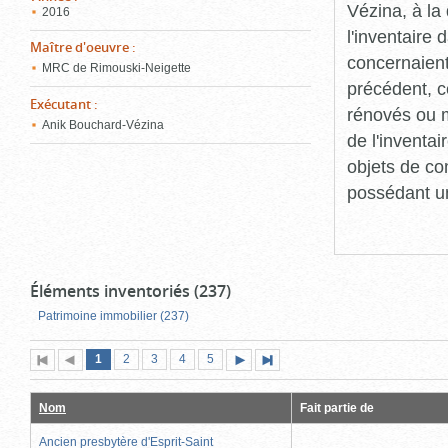
Vézina, à l
2016
l'inventaire
Maître d'oeuvre
:
concernaient
MRC de Rimouski-Neigette
précédent, c
Exécutant
:
rénovés ou m
Anik Bouchard-Vézina
de l'inventa
objets de co
possédant un
Éléments inventoriés (237)
Patrimoine immobilier (237)
Page
(page
Page
Page
Page
Page
1
Première
2
Page
3
4
5
Page
Dernière
actuelle)
page
précédente
suivante
page
Nom
Fait partie de
Ancien presbytère d'Esprit-Saint