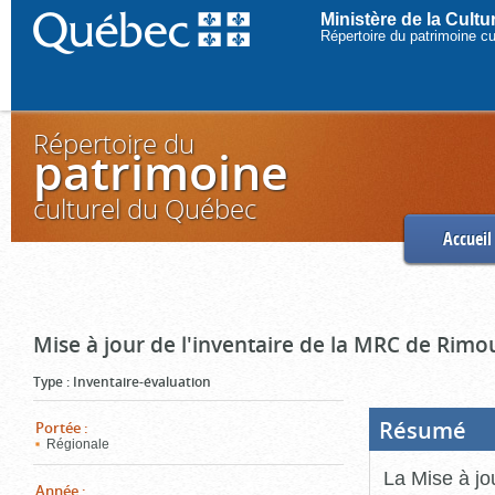
Ministère de la Cult
Répertoire du patrimoine c
Répertoire du
patrimoine
culturel du Québec
Accueil
Mise à jour de l'inventaire de la MRC de Rimo
Type
:
Inventaire-évaluation
Résumé
(Boi
Portée
:
ouve
Régionale
cliq
pou
La Mise à jo
ferm
Année
: