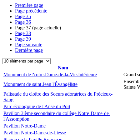
Première page
Page précédente
Page
35
Page
36
Page
37
(page actuelle)
Page
38
Page
39
Page suivante
Dernière page
Nom
Monument de Notre-Dame-de-la-Vie-Intérieure
Grand s
Ensembl
Monument de saint Jean l'Évangéliste
Sainte V
Palissade du cloître des Soeurs adoratrices du Précieux-
Sang
Parc écologique de l'Anse du Port
Pavillon 3ième secondaire du collège Notre-Dame-de-
l'Assomption
Pavillon Notre-Dame
Pavillon Notre-Dame-de-Liesse
Plaque de la famille Rousseau