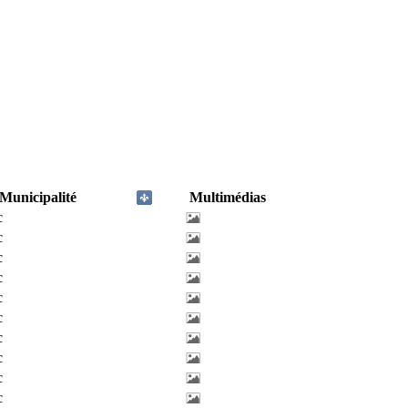
Municipalité
Multimédias
c
c
c
c
c
c
c
c
c
c