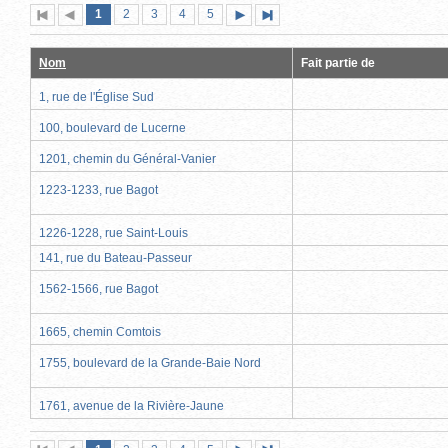
Page
(page
Page
Page
Page
Page
1
Première
2
Page
3
4
5
Page
Dernière
actuelle)
page
précédente
suivante
page
Nom
Fait partie de
1, rue de l'Église Sud
100, boulevard de Lucerne
1201, chemin du Général-Vanier
1223-1233, rue Bagot
1226-1228, rue Saint-Louis
141, rue du Bateau-Passeur
1562-1566, rue Bagot
1665, chemin Comtois
1755, boulevard de la Grande-Baie Nord
1761, avenue de la Rivière-Jaune