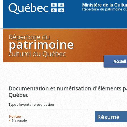
Ministère de la Cult
Répertoire du patrimoine c
Répertoire du
patrimoine
culturel du Québec
Accueil
Documentation et numérisation d'éléments pa
Québec
Type
:
Inventaire-évaluation
Résumé
(Boi
Portée
:
ouve
Nationale
cliq