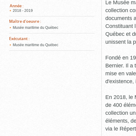
pou
Le Musée ma
ferm
Année
:
collection c
2018 - 2019
documents an
Maître d'oeuvre
:
Constituant 
Musée maritime du Québec
Québec et du
Exécutant
:
unissent la 
Musée maritime du Québec
Fondé en 19
Bernier. Il a
mise en vale
d'existence,
En 2018, le
de 400 éléme
collection u
éléments, de
via le Réper