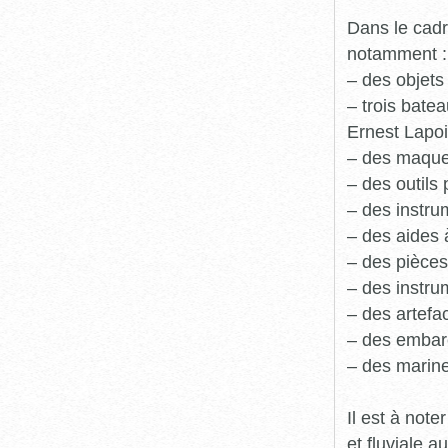
Dans le cadr
notamment :
– des objets
– trois batea
Ernest Lapoi
– des maque
– des outils 
– des instru
– des aides 
– des pièces
– des instru
– des artefa
– des embarc
– des marine
Il est à not
et fluviale 