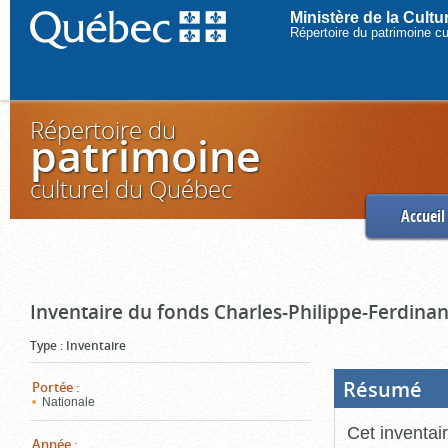
Ministère de la Cult
Répertoire du patrimoine c
Répertoire du
patrimoine
culturel du Québec
Accueil
Inventaire du fonds Charles-Philippe-Ferdinan
Type
:
Inventaire
Résumé
(Boi
Portée
:
ouve
Nationale
cliq
pou
Cet inventai
ferm
Année
: