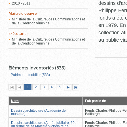
dessins d'ar
2010 - 2011
Philippe-Fer
Maître d'oeuvre
:
fonds a été c
Ministère de la Culture, des Communications et
de la Condition féminine
en 1979. En 
collection a
Exécutant
:
au public vi
Ministère de la Culture, des Communications et
de la Condition féminine
Éléments inventoriés (533)
Patrimoine mobilier (533)
Page
(page
Page
Page
Page
Page
1
Première
2
Page
3
4
5
Page
Dernière
actuelle)
page
précédente
suivante
page
Nom
Fait partie de
Dessin d'architecture (Académie de
Fonds Charles-Philippe-Fe
musique)
Baillairgé
Dessin d'architecture (Année jubilaire, 60e
Fonds Charles-Philippe-Fe
du règne de sa Majesté Victoria reine
Baillairgé