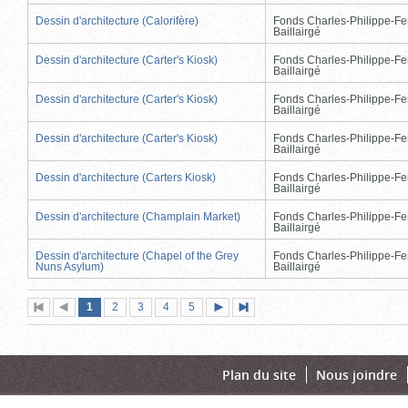
Dessin d'architecture (Calorifère)
Fonds Charles-Philippe-Fe
Baillairgé
Dessin d'architecture (Carter's Kiosk)
Fonds Charles-Philippe-Fe
Baillairgé
Dessin d'architecture (Carter's Kiosk)
Fonds Charles-Philippe-Fe
Baillairgé
Dessin d'architecture (Carter's Kiosk)
Fonds Charles-Philippe-Fe
Baillairgé
Dessin d'architecture (Carters Kiosk)
Fonds Charles-Philippe-Fe
Baillairgé
Dessin d'architecture (Champlain Market)
Fonds Charles-Philippe-Fe
Baillairgé
Dessin d'architecture (Chapel of the Grey
Fonds Charles-Philippe-Fe
Nuns Asylum)
Baillairgé
Page
(page
Page
Page
Page
Page
1
Première
2
Page
3
4
5
Page
Dernière
actuelle)
page
précédente
suivante
page
Plan du site
Nous joindre