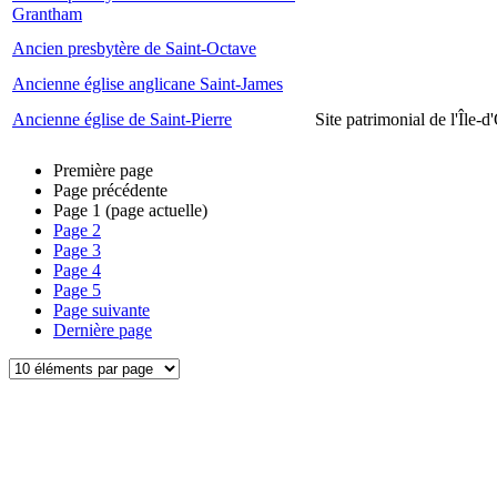
Grantham
Ancien presbytère de Saint-Octave
Ancienne église anglicane Saint-James
Ancienne église de Saint-Pierre
Site patrimonial de l'Île-d
Première page
Page précédente
Page
1
(page actuelle)
Page
2
Page
3
Page
4
Page
5
Page suivante
Dernière page