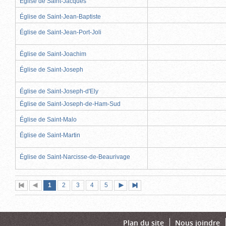
Église de Saint-Jacques
Église de Saint-Jean-Baptiste
Église de Saint-Jean-Port-Joli
Église de Saint-Joachim
Église de Saint-Joseph
Église de Saint-Joseph-d'Ely
Église de Saint-Joseph-de-Ham-Sud
Église de Saint-Malo
Église de Saint-Martin
Église de Saint-Narcisse-de-Beaurivage
Page
(page
Page
Page
Page
Page
1
Première
2
Page
3
4
5
Page
Dernière
actuelle)
page
précédente
suivante
page
Plan du site
Nous joindre