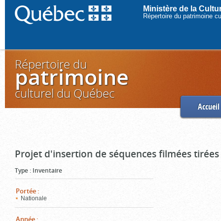
Ministère de la Cult
Répertoire du patrimoine c
Répertoire du
patrimoine
culturel du Québec
Accueil
Projet d'insertion de séquences filmées tirées
Type
:
Inventaire
Portée
:
Nationale
Année
: