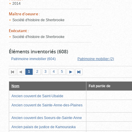
2014
Maître d'oeuvre
:
Société d'histoire de Sherbrooke
Exécutant
:
Société d'histoire de Sherbrooke
Éléments inventoriés (608)
Patrimoine immobilier (604)
Patrimoine mobilier (2)
Page
(page
Page
Page
Page
Page
1
Première
2
Page
3
4
5
Page
Dernière
actuelle)
page
précédente
suivante
page
Nom
Fait partie de
Ancien couvent de Saint-Ubalde
Ancien couvent de Sainte-Anne-des-Plaines
Ancien couvent des Soeurs-de-Sainte-Anne
Ancien palais de justice de Kamouraska