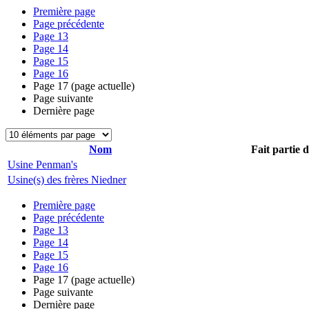
Première page
Page précédente
Page
13
Page
14
Page
15
Page
16
Page
17
(page actuelle)
Page suivante
Dernière page
Nom
Fait partie 
Usine Penman's
Usine(s) des frères Niedner
Première page
Page précédente
Page
13
Page
14
Page
15
Page
16
Page
17
(page actuelle)
Page suivante
Dernière page