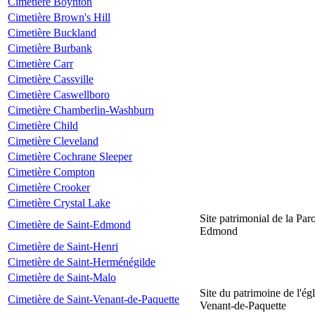
Cimetière Boynton
Cimetière Brown's Hill
Cimetière Buckland
Cimetière Burbank
Cimetière Carr
Cimetière Cassville
Cimetière Caswellboro
Cimetière Chamberlin-Washburn
Cimetière Child
Cimetière Cleveland
Cimetière Cochrane Sleeper
Cimetière Compton
Cimetière Crooker
Cimetière Crystal Lake
Site patrimonial de la Par
Cimetière de Saint-Edmond
Edmond
Cimetière de Saint-Henri
Cimetière de Saint-Herménégilde
Cimetière de Saint-Malo
Site du patrimoine de l'égl
Cimetière de Saint-Venant-de-Paquette
Venant-de-Paquette