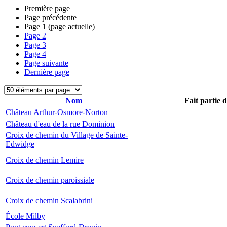
Première page
Page précédente
Page
1
(page actuelle)
Page
2
Page
3
Page
4
Page suivante
Dernière page
Nom
Fait partie 
Château Arthur-Osmore-Norton
Château d'eau de la rue Dominion
Croix de chemin du Village de Sainte-
Edwidge
Croix de chemin Lemire
Croix de chemin paroissiale
Croix de chemin Scalabrini
École Milby