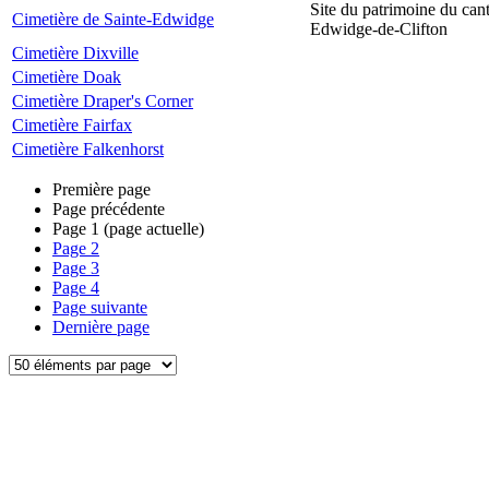
Site du patrimoine du can
Cimetière de Sainte-Edwidge
Edwidge-de-Clifton
Cimetière Dixville
Cimetière Doak
Cimetière Draper's Corner
Cimetière Fairfax
Cimetière Falkenhorst
Première page
Page précédente
Page
1
(page actuelle)
Page
2
Page
3
Page
4
Page suivante
Dernière page