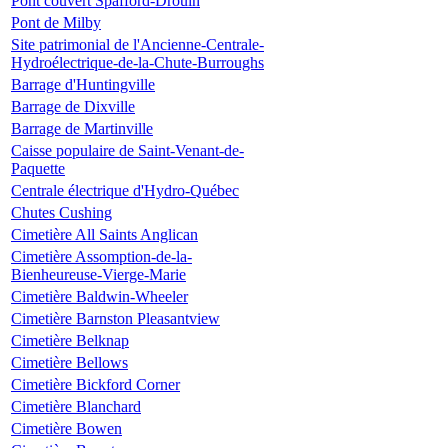
Pont couvert Spafford-Drouin
Pont de Milby
Site patrimonial de l'Ancienne-Centrale-
Hydroélectrique-de-la-Chute-Burroughs
Barrage d'Huntingville
Barrage de Dixville
Barrage de Martinville
Caisse populaire de Saint-Venant-de-
Paquette
Centrale électrique d'Hydro-Québec
Chutes Cushing
Cimetière All Saints Anglican
Cimetière Assomption-de-la-
Bienheureuse-Vierge-Marie
Cimetière Baldwin-Wheeler
Cimetière Barnston Pleasantview
Cimetière Belknap
Cimetière Bellows
Cimetière Bickford Corner
Cimetière Blanchard
Cimetière Bowen