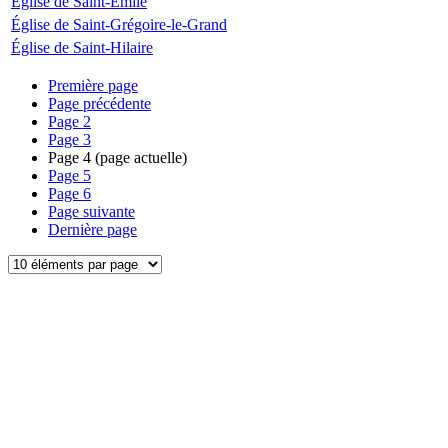
Église de Saint-Émile
Église de Saint-Grégoire-le-Grand
Église de Saint-Hilaire
Première page
Page précédente
Page
2
Page
3
Page
4
(page actuelle)
Page
5
Page
6
Page suivante
Dernière page