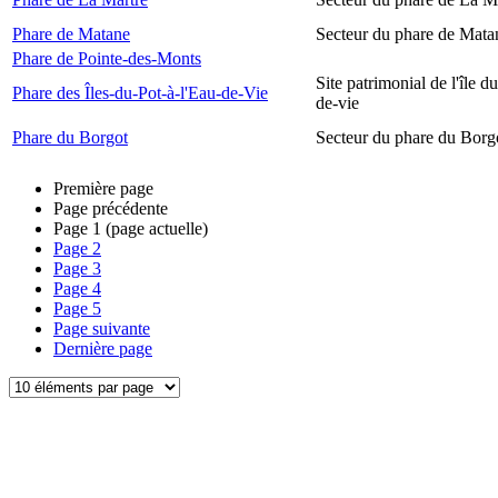
Phare de Matane
Secteur du phare de Mata
Phare de Pointe-des-Monts
Site patrimonial de l'île d
Phare des Îles-du-Pot-à-l'Eau-de-Vie
de-vie
Phare du Borgot
Secteur du phare du Borg
Première page
Page précédente
Page
1
(page actuelle)
Page
2
Page
3
Page
4
Page
5
Page suivante
Dernière page