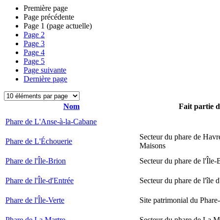
Première page
Page précédente
Page
1
(page actuelle)
Page
2
Page
3
Page
4
Page
5
Page suivante
Dernière page
Nom
Fait partie 
Phare de L'Anse-à-la-Cabane
Secteur du phare de Havr
Phare de L'Échouerie
Maisons
Phare de l'Île-Brion
Secteur du phare de l'Île-
Phare de l'Île-d'Entrée
Secteur du phare de l'île 
Phare de l'Île-Verte
Site patrimonial du Phare-
Phare de La Martre
Secteur du phare de La M