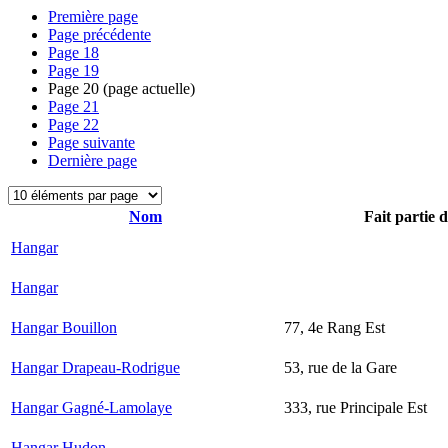
Première page
Page précédente
Page
18
Page
19
Page
20
(page actuelle)
Page
21
Page
22
Page suivante
Dernière page
Nom
Fait partie 
Hangar
Hangar
Hangar Bouillon
77, 4e Rang Est
Hangar Drapeau-Rodrigue
53, rue de la Gare
Hangar Gagné-Lamolaye
333, rue Principale Est
Hangar Hudon