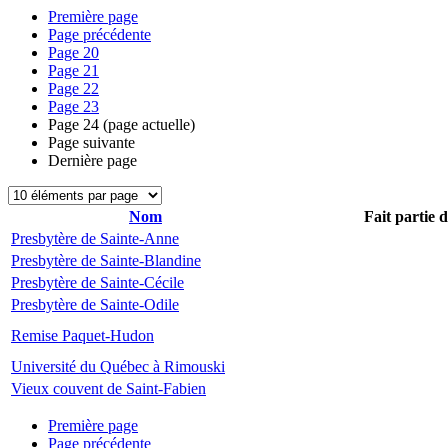
Première page
Page précédente
Page
20
Page
21
Page
22
Page
23
Page
24
(page actuelle)
Page suivante
Dernière page
Nom
Fait partie 
Presbytère de Sainte-Anne
Presbytère de Sainte-Blandine
Presbytère de Sainte-Cécile
Presbytère de Sainte-Odile
Remise Paquet-Hudon
Université du Québec à Rimouski
Vieux couvent de Saint-Fabien
Première page
Page précédente