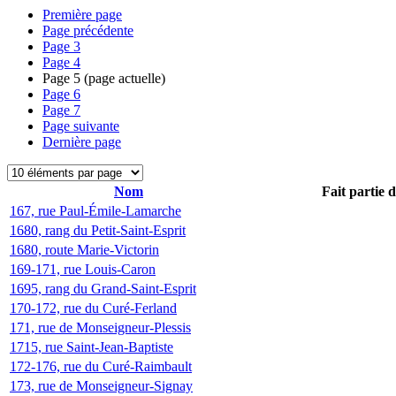
Première page
Page précédente
Page
3
Page
4
Page
5
(page actuelle)
Page
6
Page
7
Page suivante
Dernière page
Nom
Fait partie 
167, rue Paul-Émile-Lamarche
1680, rang du Petit-Saint-Esprit
1680, route Marie-Victorin
169-171, rue Louis-Caron
1695, rang du Grand-Saint-Esprit
170-172, rue du Curé-Ferland
171, rue de Monseigneur-Plessis
1715, rue Saint-Jean-Baptiste
172-176, rue du Curé-Raimbault
173, rue de Monseigneur-Signay