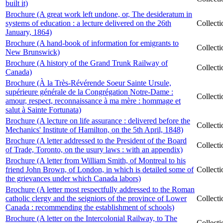
built it)
Brochure (A great work left undone, or, The desideratum in
systems of education : a lecture delivered on the 26th
Collect
January, 1864)
Brochure (A hand-book of information for emigrants to
Collect
New Brunswick)
Brochure (A history of the Grand Trunk Railway of
Collect
Canada)
Brochure (À la Très-Révérende Soeur Sainte Ursule,
supérieure générale de la Congrégation Notre-Dame :
Collect
amour, respect, reconnaissance à ma mère : hommage et
salut à Sainte Fortunata)
Brochure (A lecture on life assurance : delivered before the
Collect
Mechanics' Institute of Hamilton, on the 5th April, 1848)
Brochure (A letter addressed to the President of the Board
Collect
of Trade, Toronto, on the usury laws : with an appendix)
Brochure (A letter from William Smith, of Montreal to his
friend John Brown, of London, in which is detailed some of
Collect
the grievances under which Canada labors)
Brochure (A letter most respectfully addressed to the Roman
catholic clergy and the seigniors of the province of Lower
Collect
Canada : recommending the establishment of schools)
Brochure (A letter on the Intercolonial Railway, to The
Collect