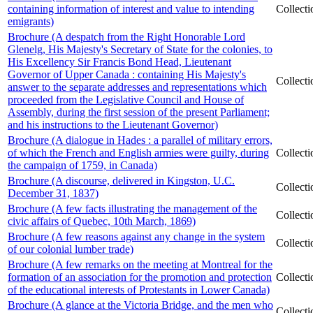
containing information of interest and value to intending
Collect
emigrants)
Brochure (A despatch from the Right Honorable Lord
Glenelg, His Majesty's Secretary of State for the colonies, to
His Excellency Sir Francis Bond Head, Lieutenant
Governor of Upper Canada : containing His Majesty's
Collect
answer to the separate addresses and representations which
proceeded from the Legislative Council and House of
Assembly, during the first session of the present Parliament;
and his instructions to the Lieutenant Governor)
Brochure (A dialogue in Hades : a parallel of military errors,
of which the French and English armies were guilty, during
Collect
the campaign of 1759, in Canada)
Brochure (A discourse, delivered in Kingston, U.C.
Collect
December 31, 1837)
Brochure (A few facts illustrating the management of the
Collect
civic affairs of Quebec, 10th March, 1869)
Brochure (A few reasons against any change in the system
Collect
of our colonial lumber trade)
Brochure (A few remarks on the meeting at Montreal for the
formation of an association for the promotion and protection
Collect
of the educational interests of Protestants in Lower Canada)
Brochure (A glance at the Victoria Bridge, and the men who
Collect