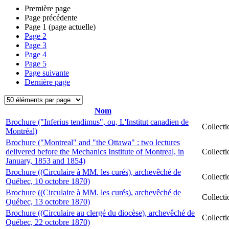
Première page
Page précédente
Page
1
(page actuelle)
Page
2
Page
3
Page
4
Page
5
Page suivante
Dernière page
Nom
Brochure ("Inferius tendimus", ou, L'Institut canadien de
Collect
Montréal)
Brochure ("Montreal" and "the Ottawa" : two lectures
delivered before the Mechanics Institute of Montreal, in
Collect
January, 1853 and 1854)
Brochure ((Circulaire à MM. les curés), archevêché de
Collect
Québec, 10 octobre 1870)
Brochure ((Circulaire à MM. les curés), archevêché de
Collect
Québec, 13 octobre 1870)
Brochure ((Circulaire au clergé du diocèse), archevêché de
Collect
Québec, 22 octobre 1870)