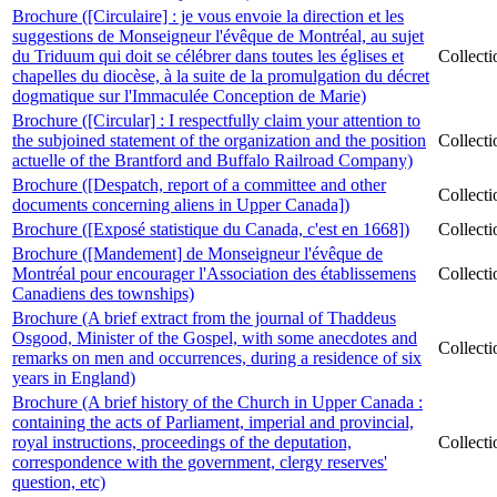
Brochure ([Circulaire] : je vous envoie la direction et les
suggestions de Monseigneur l'évêque de Montréal, au sujet
du Triduum qui doit se célébrer dans toutes les églises et
Collect
chapelles du diocèse, à la suite de la promulgation du décret
dogmatique sur l'Immaculée Conception de Marie)
Brochure ([Circular] : I respectfully claim your attention to
the subjoined statement of the organization and the position
Collect
actuelle of the Brantford and Buffalo Railroad Company)
Brochure ([Despatch, report of a committee and other
Collect
documents concerning aliens in Upper Canada])
Brochure ([Exposé statistique du Canada, c'est en 1668])
Collect
Brochure ([Mandement] de Monseigneur l'évêque de
Montréal pour encourager l'Association des établissemens
Collect
Canadiens des townships)
Brochure (A brief extract from the journal of Thaddeus
Osgood, Minister of the Gospel, with some anecdotes and
Collect
remarks on men and occurrences, during a residence of six
years in England)
Brochure (A brief history of the Church in Upper Canada :
containing the acts of Parliament, imperial and provincial,
royal instructions, proceedings of the deputation,
Collect
correspondence with the government, clergy reserves'
question, etc)