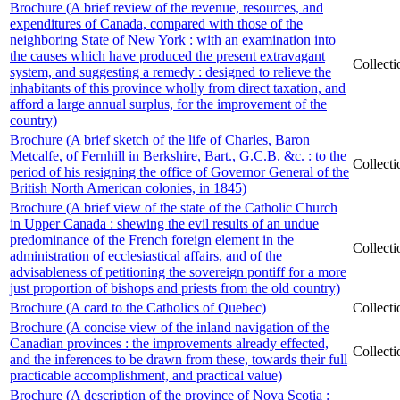
Brochure (A brief review of the revenue, resources, and
expenditures of Canada, compared with those of the
neighboring State of New York : with an examination into
the causes which have produced the present extravagant
Collect
system, and suggesting a remedy : designed to relieve the
inhabitants of this province wholly from direct taxation, and
afford a large annual surplus, for the improvement of the
country)
Brochure (A brief sketch of the life of Charles, Baron
Metcalfe, of Fernhill in Berkshire, Bart., G.C.B. &c. : to the
Collect
period of his resigning the office of Governor General of the
British North American colonies, in 1845)
Brochure (A brief view of the state of the Catholic Church
in Upper Canada : shewing the evil results of an undue
predominance of the French foreign element in the
Collect
administration of ecclesiastical affairs, and of the
advisableness of petitioning the sovereign pontiff for a more
just proportion of bishops and priests from the old country)
Brochure (A card to the Catholics of Quebec)
Collect
Brochure (A concise view of the inland navigation of the
Canadian provinces : the improvements already effected,
Collect
and the inferences to be drawn from these, towards their full
practicable accomplishment, and practical value)
Brochure (A description of the province of Nova Scotia :