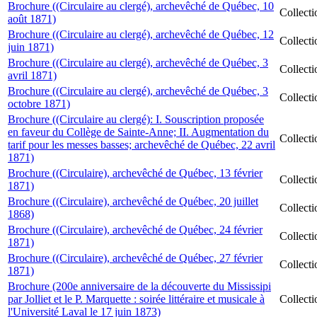
Brochure ((Circulaire au clergé), archevêché de Québec, 10
Collect
août 1871)
Brochure ((Circulaire au clergé), archevêché de Québec, 12
Collect
juin 1871)
Brochure ((Circulaire au clergé), archevêché de Québec, 3
Collect
avril 1871)
Brochure ((Circulaire au clergé), archevêché de Québec, 3
Collect
octobre 1871)
Brochure ((Circulaire au clergé): I. Souscription proposée
en faveur du Collège de Sainte-Anne; II. Augmentation du
Collect
tarif pour les messes basses; archevêché de Québec, 22 avril
1871)
Brochure ((Circulaire), archevêché de Québec, 13 février
Collect
1871)
Brochure ((Circulaire), archevêché de Québec, 20 juillet
Collect
1868)
Brochure ((Circulaire), archevêché de Québec, 24 février
Collect
1871)
Brochure ((Circulaire), archevêché de Québec, 27 février
Collect
1871)
Brochure (200e anniversaire de la découverte du Mississipi
par Jolliet et le P. Marquette : soirée littéraire et musicale à
Collect
l'Université Laval le 17 juin 1873)