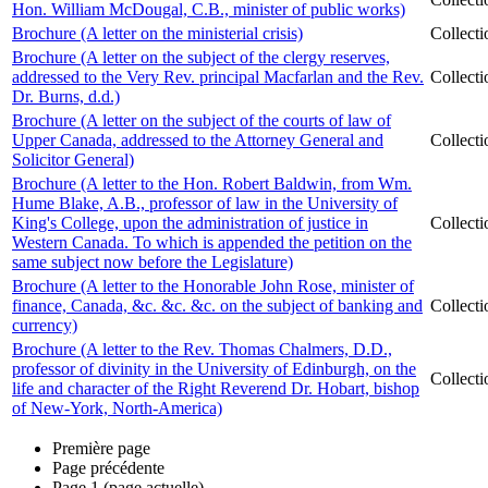
Hon. William McDougal, C.B., minister of public works)
Brochure (A letter on the ministerial crisis)
Collect
Brochure (A letter on the subject of the clergy reserves,
addressed to the Very Rev. principal Macfarlan and the Rev.
Collect
Dr. Burns, d.d.)
Brochure (A letter on the subject of the courts of law of
Upper Canada, addressed to the Attorney General and
Collect
Solicitor General)
Brochure (A letter to the Hon. Robert Baldwin, from Wm.
Hume Blake, A.B., professor of law in the University of
King's College, upon the administration of justice in
Collect
Western Canada. To which is appended the petition on the
same subject now before the Legislature)
Brochure (A letter to the Honorable John Rose, minister of
finance, Canada, &c. &c. &c. on the subject of banking and
Collect
currency)
Brochure (A letter to the Rev. Thomas Chalmers, D.D.,
professor of divinity in the University of Edinburgh, on the
Collect
life and character of the Right Reverend Dr. Hobart, bishop
of New-York, North-America)
Première page
Page précédente
Page
1
(page actuelle)