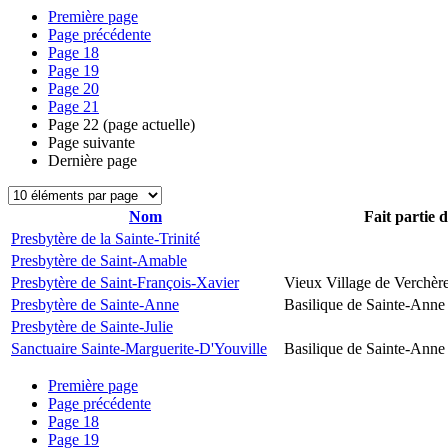
Première page
Page précédente
Page
18
Page
19
Page
20
Page
21
Page
22
(page actuelle)
Page suivante
Dernière page
Nom
Fait partie 
Presbytère de la Sainte-Trinité
Presbytère de Saint-Amable
Presbytère de Saint-François-Xavier
Vieux Village de Verchèr
Presbytère de Sainte-Anne
Basilique de Sainte-Anne
Presbytère de Sainte-Julie
Sanctuaire Sainte-Marguerite-D'Youville
Basilique de Sainte-Anne
Première page
Page précédente
Page
18
Page
19