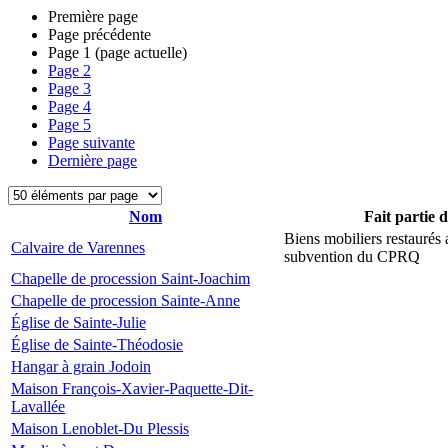
Première page
Page précédente
Page
1
(page actuelle)
Page
2
Page
3
Page
4
Page
5
Page suivante
Dernière page
Nom
Fait partie 
Biens mobiliers restaurés
Calvaire de Varennes
subvention du CPRQ
Chapelle de procession Saint-Joachim
Chapelle de procession Sainte-Anne
Église de Sainte-Julie
Église de Sainte-Théodosie
Hangar à grain Jodoin
Maison François-Xavier-Paquette-Dit-
Lavallée
Maison Lenoblet-Du Plessis