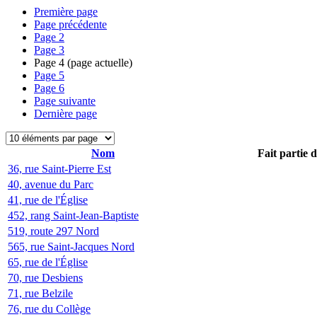
Première page
Page précédente
Page
2
Page
3
Page
4
(page actuelle)
Page
5
Page
6
Page suivante
Dernière page
Nom
Fait partie 
36, rue Saint-Pierre Est
40, avenue du Parc
41, rue de l'Église
452, rang Saint-Jean-Baptiste
519, route 297 Nord
565, rue Saint-Jacques Nord
65, rue de l'Église
70, rue Desbiens
71, rue Belzile
76, rue du Collège