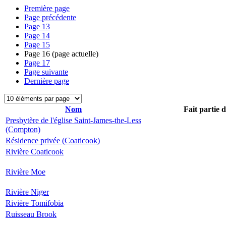
Première page
Page précédente
Page
13
Page
14
Page
15
Page
16
(page actuelle)
Page
17
Page suivante
Dernière page
Nom
Fait partie 
Presbytère de l'église Saint-James-the-Less
(Compton)
Résidence privée (Coaticook)
Rivière Coaticook
Rivière Moe
Rivière Niger
Rivière Tomifobia
Ruisseau Brook