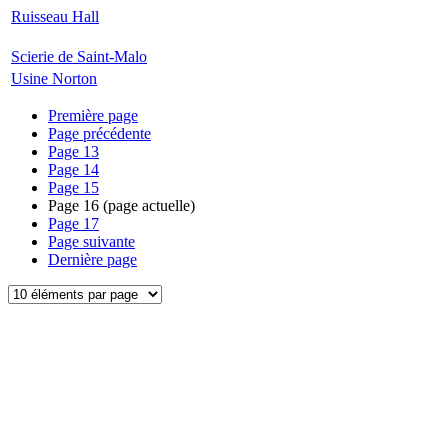
Ruisseau Hall
Scierie de Saint-Malo
Usine Norton
Première page
Page précédente
Page
13
Page
14
Page
15
Page
16
(page actuelle)
Page
17
Page suivante
Dernière page