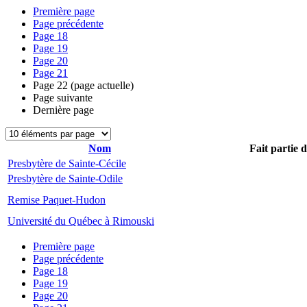
Première page
Page précédente
Page
18
Page
19
Page
20
Page
21
Page
22
(page actuelle)
Page suivante
Dernière page
Nom
Fait partie 
Presbytère de Sainte-Cécile
Presbytère de Sainte-Odile
Remise Paquet-Hudon
Université du Québec à Rimouski
Première page
Page précédente
Page
18
Page
19
Page
20