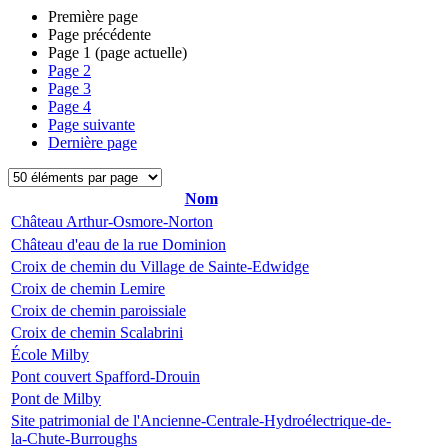
Première page
Page précédente
Page
1
(page actuelle)
Page
2
Page
3
Page
4
Page suivante
Dernière page
Nom
Château Arthur-Osmore-Norton
Château d'eau de la rue Dominion
Croix de chemin du Village de Sainte-Edwidge
Croix de chemin Lemire
Croix de chemin paroissiale
Croix de chemin Scalabrini
École Milby
Pont couvert Spafford-Drouin
Pont de Milby
Site patrimonial de l'Ancienne-Centrale-Hydroélectrique-de-
la-Chute-Burroughs