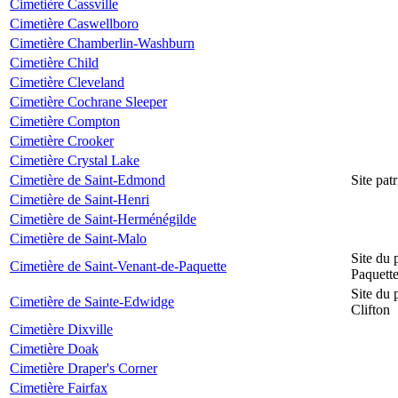
Cimetière Cassville
Cimetière Caswellboro
Cimetière Chamberlin-Washburn
Cimetière Child
Cimetière Cleveland
Cimetière Cochrane Sleeper
Cimetière Compton
Cimetière Crooker
Cimetière Crystal Lake
Cimetière de Saint-Edmond
Site pat
Cimetière de Saint-Henri
Cimetière de Saint-Herménégilde
Cimetière de Saint-Malo
Site du 
Cimetière de Saint-Venant-de-Paquette
Paquett
Site du 
Cimetière de Sainte-Edwidge
Clifton
Cimetière Dixville
Cimetière Doak
Cimetière Draper's Corner
Cimetière Fairfax