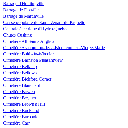
Barrage d'Huntingville
Barrage de Dixville
Barrage de Martinville
Caisse populaire de Saint-Venant-de-Paquette
Centrale électrique d'Hydro-Québec
Chutes Cushing
Cimetière All Saints Anglican
Cimetière Assomption-de-la-Bienheureuse-Vierge-Marie
Cimetière Baldwin-Wheeler
Cimetière Barnston Pleasantview
Cimetière Belknap
Cimetière Bellows
Cimetière Bickford Corner
Cimetière Blanchard
Cimetière Bowen
Cimetière Boynton
Cimetière Brown's Hill
Cimetière Buckland
Cimetière Burbank
Cimetière Carr