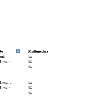
té
Multimédias
onts
-Lessard
-Lessard
-Lessard