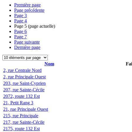
Première page
Page précédente
Page
3
Page
4
Page
5
(page actuelle)
Page
6
Page
7
Page suivante
Dernière page
Nom
Fai
2, rue Centrale Nord
2, rue Principale Ouest
203, rue Saint-Cyprien
207, rue Sainte-Cécile
2072, route 132 Est
21, Petit Rang 3
21, rue Principale Ouest
215, rue Principale
217, rue Sainte-Cécile
2175, route 132 Est