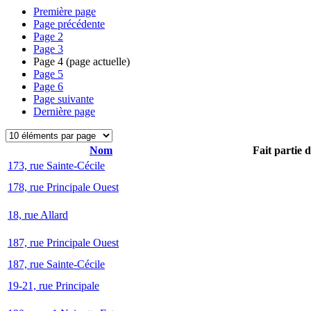
Première page
Page précédente
Page
2
Page
3
Page
4
(page actuelle)
Page
5
Page
6
Page suivante
Dernière page
Nom
Fait partie 
173, rue Sainte-Cécile
178, rue Principale Ouest
18, rue Allard
187, rue Principale Ouest
187, rue Sainte-Cécile
19-21, rue Principale