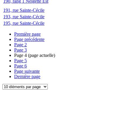
190, rang 1 Neigette Est
191, rue Sainte-Cécile
193, rue Sainte-Cécile
195, rue Sainte-Cécile
Première page
Page précédente
Page
2
Page
3
Page
4
(page actuelle)
Page
5
Page
6
Page suivante
Dernière page