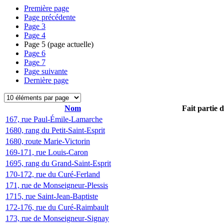
Première page
Page précédente
Page
3
Page
4
Page
5
(page actuelle)
Page
6
Page
7
Page suivante
Dernière page
Nom
Fait partie 
167, rue Paul-Émile-Lamarche
1680, rang du Petit-Saint-Esprit
1680, route Marie-Victorin
169-171, rue Louis-Caron
1695, rang du Grand-Saint-Esprit
170-172, rue du Curé-Ferland
171, rue de Monseigneur-Plessis
1715, rue Saint-Jean-Baptiste
172-176, rue du Curé-Raimbault
173, rue de Monseigneur-Signay